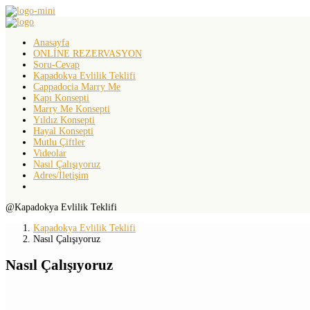
Anasayfa
ONLİNE REZERVASYON
Soru-Cevap
Kapadokya Evlilik Teklifi
Cappadocia Marry Me
Kapı Konsepti
Marry Me Konsepti
Yıldız Konsepti
Hayal Konsepti
Mutlu Çiftler
Videolar
Nasıl Çalışıyoruz
Adres/İletişim
@Kapadokya Evlilik Teklifi
Kapadokya Evlilik Teklifi
Nasıl Çalışıyoruz
Nasıl Çalışıyoruz