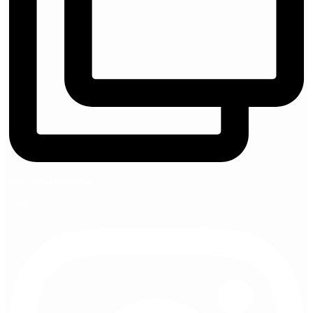
marryme_cappadocia
View