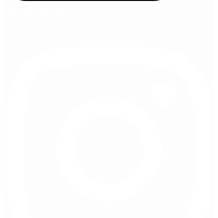
marryme_cappadocia
View