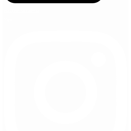
marryme_cappadocia
View