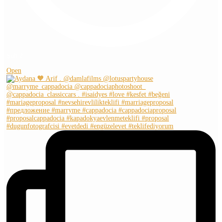
Şub 2
Open