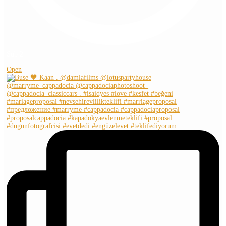
Şub 2
Open