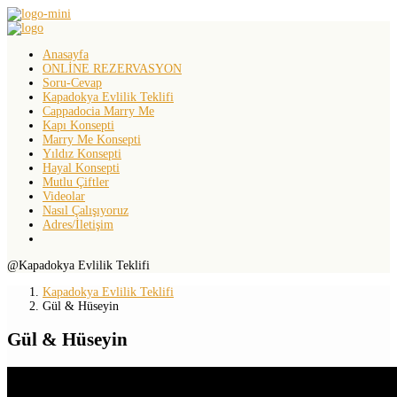
Anasayfa
ONLİNE REZERVASYON
Soru-Cevap
Kapadokya Evlilik Teklifi
Cappadocia Marry Me
Kapı Konsepti
Marry Me Konsepti
Yıldız Konsepti
Hayal Konsepti
Mutlu Çiftler
Videolar
Nasıl Çalışıyoruz
Adres/İletişim
@Kapadokya Evlilik Teklifi
Kapadokya Evlilik Teklifi
Gül & Hüseyin
Gül & Hüseyin