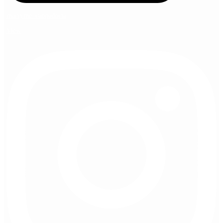
marryme_cappadocia
View