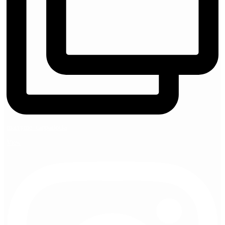
marryme_cappadocia
View