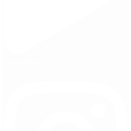
marryme_cappadocia
View