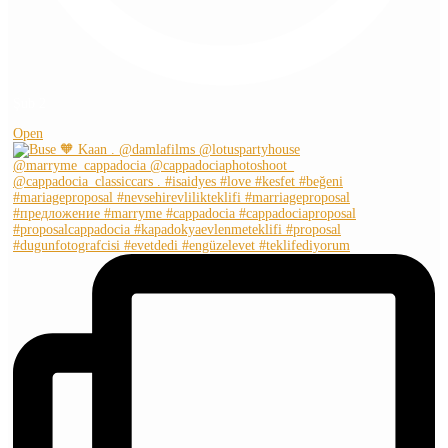
Şub 2
Open