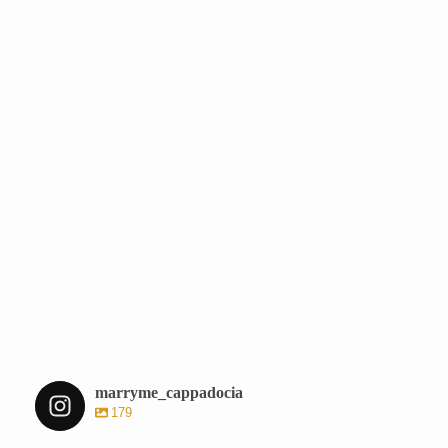
marryme_cappadocia
179