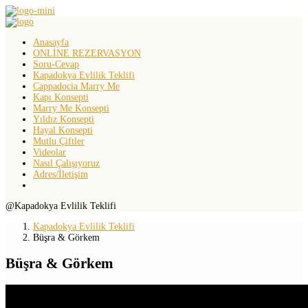
Anasayfa
ONLİNE REZERVASYON
Soru-Cevap
Kapadokya Evlilik Teklifi
Cappadocia Marry Me
Kapı Konsepti
Marry Me Konsepti
Yıldız Konsepti
Hayal Konsepti
Mutlu Çiftler
Videolar
Nasıl Çalışıyoruz
Adres/İletişim
@Kapadokya Evlilik Teklifi
Kapadokya Evlilik Teklifi
Büşra & Görkem
Büşra & Görkem