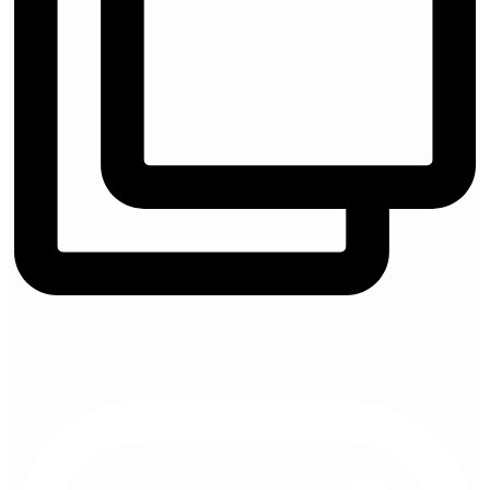
marryme_cappadocia
View