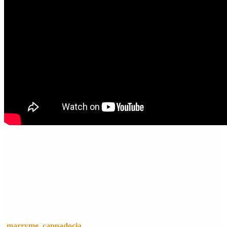
marryme_cappadocia