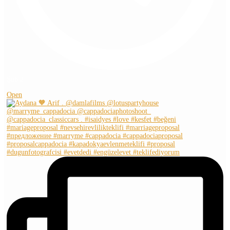
Şub 2
Open