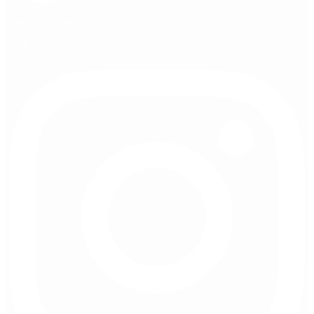
marryme_cappadocia
View