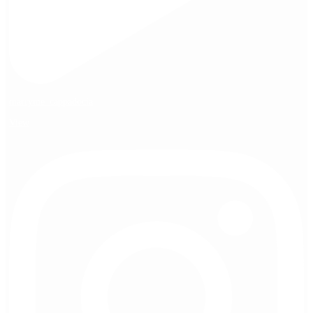
marryme_cappadocia
View