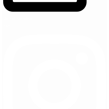
marryme_cappadocia
View