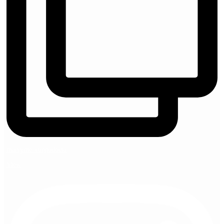
marryme_cappadocia
View