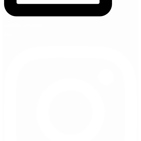
marryme_cappadocia
View