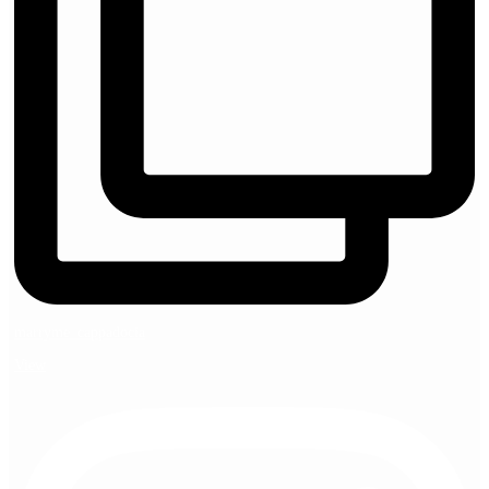
marryme_cappadocia
View